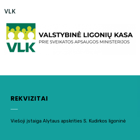
VLK
REKVIZITAI
Viešoji įstaiga Alytaus apskrities S. Kudirkos ligoninė