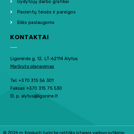
Gydytojų darbo grafikai
Pacientų teisės ir pareigos
Eilės paslaugoms
KONTAKTAI
Ligoninės g. 12, LT-62114 Alytus
Maršruto planavimas
Tel. +370 315 56 301
Faksas +370 315 75 530
El. p. alytus@ligonine.lt
© 2026 m. Kopijuoti turinį be raštiško įstaigos vadovo sutikimo