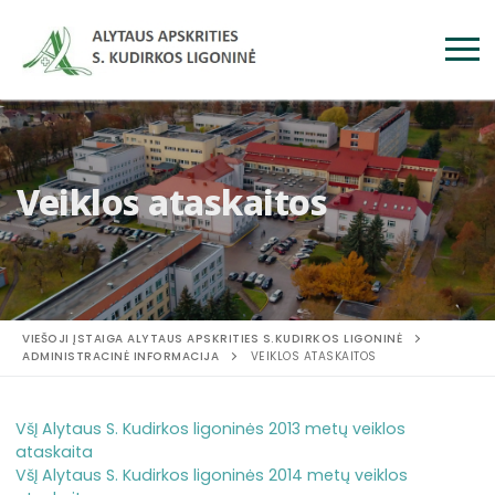
Veiklos ataskaitos
VIEŠOJI ĮSTAIGA ALYTAUS APSKRITIES S.KUDIRKOS LIGONINĖ
ADMINISTRACINĖ INFORMACIJA
VEIKLOS ATASKAITOS
VšĮ Alytaus S. Kudirkos ligoninės 2013 metų veiklos
ataskaita
VšĮ Alytaus S. Kudirkos ligoninės 2014 metų veiklos