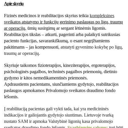
Apie skyrių
Fizinės medicinos ir reabilitacijos skyrius teikia
kompleksines
sveikatos atstatymo ir funkcijų gerinimo paslaugas po ligų, traumų
ar operacijų
,
ūmių susirgimų ar sergant lėtinėmis ligomis.
Reabilitacijos tikslas – atkurti, pagerinti arba palaikyti sutrikusias
paciento funkcijas, savarankiškumą, o esant negrįžtamiems
pakitimams – jas kompensuoti
,
atstatyti gyvenimo kokybę po ligų,
traumų ar operacijų.
Skyriuje taikomos fizioterapijos, kineziterapijos, ergoterapijos,
psichologinės pagalbos, techninės pagalbos priemonių, dietinio
gydymo ir kitos nemedikamentinės priemonės.
Apdraustiems pacientams, siunčiamiems gydytojo, reabilitacijos
paslaugos apmokamos Privalomojo sveikatos draudimo fondo
lėšomis.
Į reabilitaciją pacientas gali vykti tada, kai yra medicininės
indikacijos ir galiojantis gydytojo siuntimas. Lietuvoje tvarką
nustato SAM ir apmoka Valstybinė ligonių kasa privalomojo
sveikatos draudimo fondo lėšomis
.
Svarbiausios sąlygos
:
turi būti