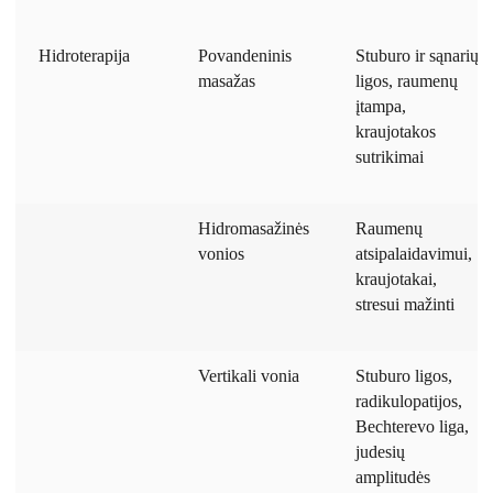
Hidroterapija
Povandeninis
Stuburo ir sąnarių
masažas
ligos, raumenų
įtampa,
kraujotakos
sutrikimai
Hidromasažinės
Raumenų
vonios
atsipalaidavimui,
kraujotakai,
stresui mažinti
Vertikali vonia
Stuburo ligos,
radikulopatijos,
Bechterevo liga,
judesių
amplitudės