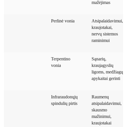
mažėjimas
Perlinė vonia
Atsipalaidavimui,
kraujotakai,
nervų sistemos
raminimui
Terpentino
Sąnarių,
vonia
kraujagyslių
ligoms, medžiagų
apykaitai gerinti
Infraraudonųjų
Raumenų
spindulių pirtis
atsipalaidavimui,
skausmo
mažinimui,
kraujotakai