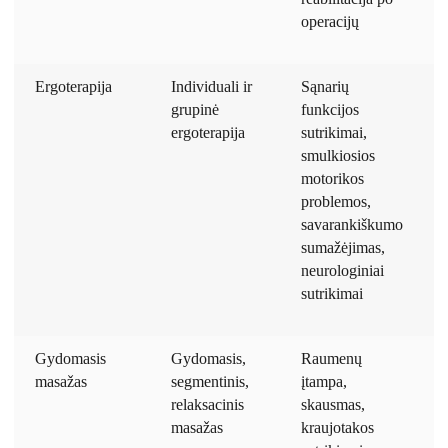
operacijų
Ergoterapija
Individuali ir
Sąnarių
grupinė
funkcijos
ergoterapija
sutrikimai,
smulkiosios
motorikos
problemos,
savarankiškumo
sumažėjimas,
neurologiniai
sutrikimai
Gydomasis
Gydomasis,
Raumenų
masažas
segmentinis,
įtampa,
relaksacinis
skausmas,
masažas
kraujotakos