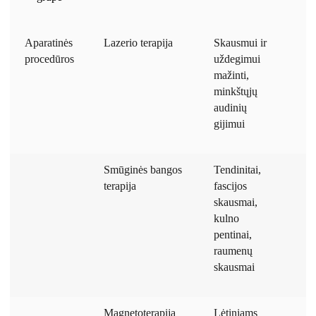
Aparatinės
Lazerio terapija
Skausmui ir
5
procedūros
uždegimui
m
mažinti,
minkštųjų
audinių
gijimui
Smūginės bangos
Tendinitai,
5
terapija
fascijos
m
skausmai,
kulno
pentinai,
raumenų
skausmai
Magnetoterapija
Lėtiniams
1