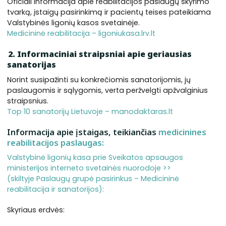
Oficiali informacija apie reabilitacijos paslaugų skyrimo
tvarką, įstaigų pasirinkimą ir pacientų teises pateikiama
Valstybinės ligonių kasos svetainėje.
Medicininė reabilitacija – ligoniukasa.lrv.lt
2. Informaciniai straipsniai apie geriausias
sanatorijas
Norint susipažinti su konkrečiomis sanatorijomis, jų
paslaugomis ir sąlygomis, verta peržvelgti apžvalginius
straipsnius.
Top 10 sanatorijų Lietuvoje – manodaktaras.lt
Informacija apie įstaigas, teikiančias
medicinines
reabilitacijos paslaugas:
Valstybinė ligonių kasa prie Sveikatos apsaugos
ministerijos interneto svetainės nuorodoje >>
(skiltyje Paslaugų grupė pasirinkus – Medicininė
reabilitacija ir sanatorijos):
Skyriaus erdvės: