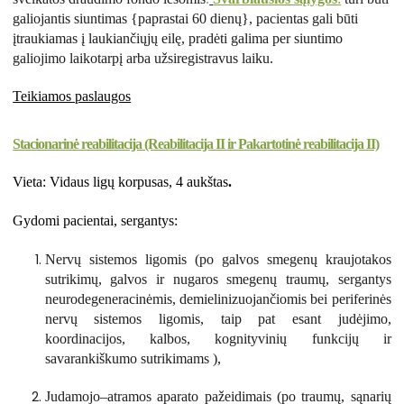
galiojantis siuntimas {paprastai 60 dienų}, pacientas gali būti
įtraukiamas į laukiančiųjų eilę, pradėti galima per siuntimo
galiojimo laikotarpį arba užsiregistravus laiku.
Teikiamos paslaugos
Stacionarinė reabilitacija (Reabilitacija II ir Pakartotinė reabilitacija II)
Vieta: Vidaus ligų korpusas, 4 aukštas
.
Gydomi pacientai, sergantys:
Nervų sistemos ligomis (po galvos smegenų kraujotakos
sutrikimų, galvos ir nugaros smegenų traumų, sergantys
neurodegeneracinėmis, demielinizuojančiomis bei periferinės
nervų sistemos ligomis, taip pat esant judėjimo,
koordinacijos, kalbos, kognityvinių funkcijų ir
savarankiškumo sutrikimams ),
Judamojo–atramos aparato pažeidimais (po traumų, sąnarių