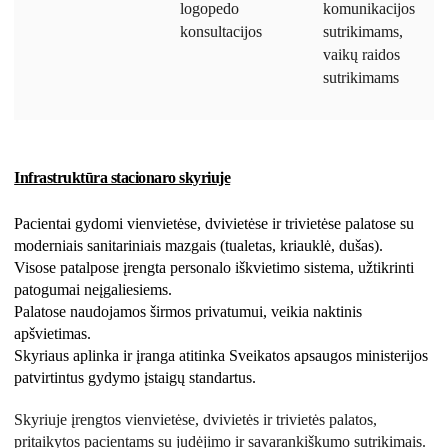
logopedo
komunikacijos
konsultacijos
sutrikimams,
vaikų raidos
sutrikimams
Infrastruktūra stacionaro skyriuje
Pacientai gydomi vienvietėse, dvivietėse ir trivietėse palatose su
moderniais sanitariniais mazgais (tualetas, kriauklė, dušas).
Visose patalpose įrengta personalo iškvietimo sistema, užtikrinti
patogumai neįgaliesiems.
Palatose naudojamos širmos privatumui, veikia naktinis
apšvietimas.
Skyriaus aplinka ir įranga atitinka Sveikatos apsaugos ministerijos
patvirtintus gydymo įstaigų standartus.
Skyriuje įrengtos vienvietėse, dvivietės ir trivietės palatos,
pritaikytos pacientams su judėjimo ir savarankiškumo sutrikimais.