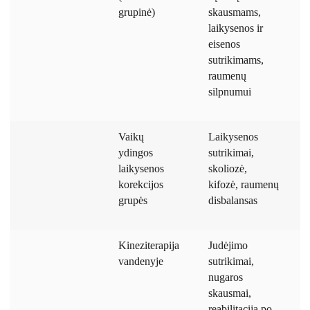
grupinė)
skausmams,
laikysenos ir
eisenos
sutrikimams,
raumenų
silpnumui
Vaikų
Laikysenos
ydingos
sutrikimai,
laikysenos
skoliozė,
korekcijos
kifozė, raumenų
grupės
disbalansas
Kineziterapija
Judėjimo
vandenyje
sutrikimai,
nugaros
skausmai,
reabilitacija po