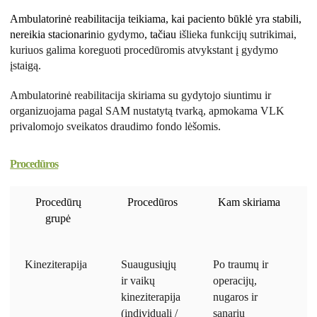
Ambulatorinė reabilitacija teikiama, kai paciento būklė yra stabili,
nereikia stacionarin
io gydymo
, tačiau
išlieka funkcijų sutrikimai,
kuriuos galima koreguoti procedūromis atvykstant į gydymo
įstaigą.
Ambulatorinė reabilitacija skiriama su gydytojo siuntimu ir
organizuojama pagal SAM nustatytą tvarką, apmokama VLK
privalomojo sveikatos draudimo fondo lėšomis.
Procedūros
Procedūrų
Procedūros
Kam skiriama
grupė
Kineziterapija
Suaugusiųjų
Po traumų ir
ir vaikų
operacijų,
kineziterapija
nugaros ir
(individuali /
sąnarių