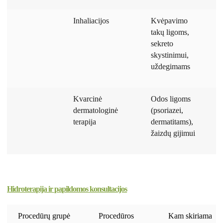
Inhaliacijos
Kvėpavimo
1
takų ligoms,
m
sekreto
skystinimui,
uždegimams
Kvarcinė
Odos ligoms
1
dermatologinė
(psoriazei,
m
terapija
dermatitams),
žaizdų gijimui
Hidroterapija ir papildomos konsultacijos
Procedūrų grupė
Procedūros
Kam skiriama