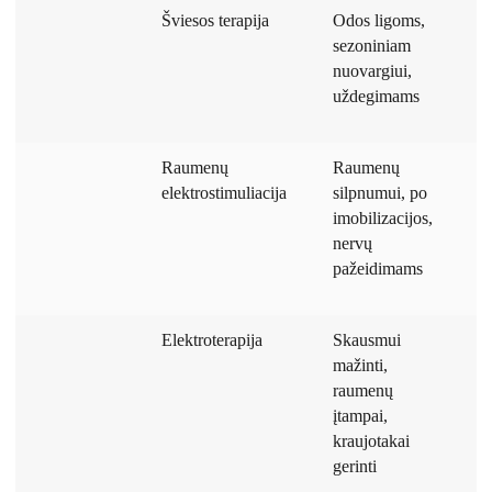
Šviesos terapija
Odos ligoms,
5
sezoniniam
m
nuovargiui,
uždegimams
Raumenų
Raumenų
1
elektrostimuliacija
silpnumui, po
m
imobilizacijos,
nervų
pažeidimams
Elektroterapija
Skausmui
1
mažinti,
m
raumenų
įtampai,
kraujotakai
gerinti