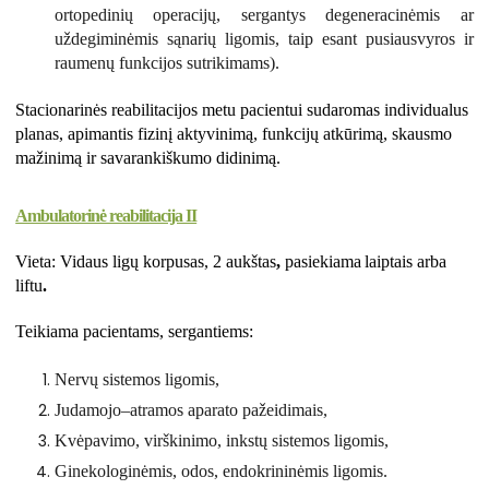
ortopedinių operacijų, sergantys degeneracinėmis ar
uždegiminėmis sąnarių ligomis, taip esant pusiausvyros ir
raumenų funkcijos sutrikimams).
Stacionarinės reabilitacijos metu pacientui sudaromas individualus
planas, apimantis fizinį aktyvinimą, funkcijų atkūrimą, skausmo
mažinimą ir savarankiškumo didinimą.
Ambulatorinė reabilitacija II
Vieta: Vidaus ligų korpusas, 2 aukštas
,
pasiekiama
laiptais arba
liftu
.
Teikiama pacientams, sergantiems:
Nervų sistemos ligomis,
Judamojo–atramos aparato pažeidimais,
Kvėpavimo, virškinimo, inkstų sistemos ligomis,
Ginekologinėmis, odos, endokrininėmis ligomis.