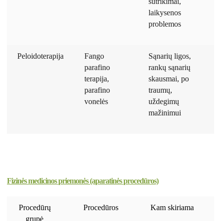
sutrikimai,
laikysenos
problemos
Peloidoterapija
Fango
Sąnarių ligos,
parafino
rankų sąnarių
terapija,
skausmai, po
parafino
traumų,
vonelės
uždegimų
mažinimui
Fizinės medicinos priemonės (aparatinės procedūros)
Procedūrų
Procedūros
Kam skiriama
T
grupė