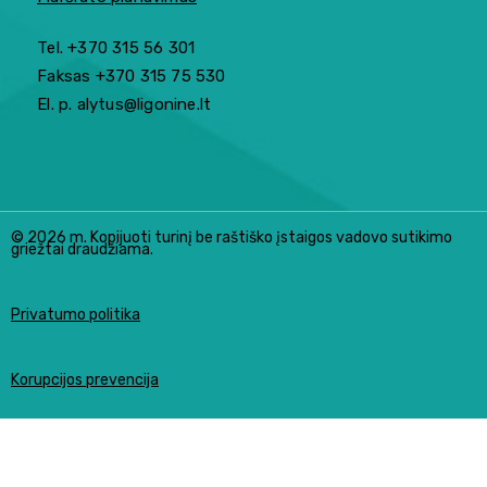
Tel. +370 315 56 301
Faksas +370 315 75 530
El. p. alytus@ligonine.lt
© 2026 m. Kopijuoti turinį be raštiško įstaigos vadovo sutikimo
griežtai draudžiama.
Privatumo politika
Korupcijos prevencija