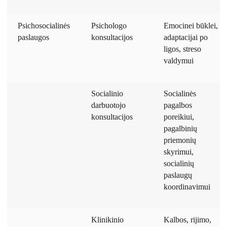
Psichosocialinės
Psichologo
Emocinei būklei,
paslaugos
konsultacijos
adaptacijai po
ligos, streso
valdymui
Socialinio
Socialinės
darbuotojo
pagalbos
konsultacijos
poreikiui,
pagalbinių
priemonių
skyrimui,
socialinių
paslaugų
koordinavimui
Klinikinio
Kalbos, rijimo,