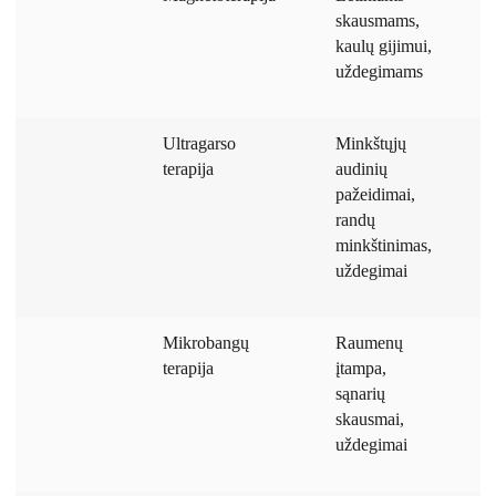
skausmams,
m
kaulų gijimui,
uždegimams
Ultragarso
Minkštųjų
5
terapija
audinių
m
pažeidimai,
randų
minkštinimas,
uždegimai
Mikrobangų
Raumenų
1
terapija
įtampa,
m
sąnarių
skausmai,
uždegimai