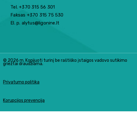
Tel. +370 315 56 301
Faksas +370 315 75 530
El. p. alytus@ligonine.lt
© 2026 m. Kopijuoti turinį be raštiško įstaigos vadovo sutikimo
griežtai draudžiama.
Privatumo politika
Korupcijos prevencija