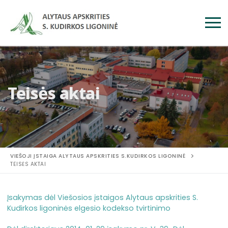
Teisės aktai
VIEŠOJI ĮSTAIGA ALYTAUS APSKRITIES S.KUDIRKOS LIGONINĖ
TEISĖS AKTAI
Įsakymas dėl Viešosios įstaigos Alytaus apskrities S.
Kudirkos ligoninės elgesio kodekso tvirtinimo