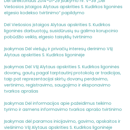
Dėl direktoriaus 2014-01-29 įsakymo nr. V-39 „Dėl
Viešosios įstaigos Alytaus apskrities S. Kudirkos ligoninės
elgesio kodekso tvirtinimo“ papildymo
Dėl Viešosios įstaigos Alytaus apskrities S. Kudirkos
ligoninės darbuotojų, susidūrusių su galima korupcinio
pobūdžio veikla, elgesio taisyklių tvirtinimo
Įsakymas Dėl viešųjų ir privačių interesų derinimo VšĮ
Alytaus apskrities S. Kudirkos ligoninėje
Įsakymas Dėl VšĮ Alytaus apskrities S. Kudirkos ligoninės
dovanų, gautų pagal tarptautinį protokolą ar tradicijas,
taip pat reprezentacijai skirtų dovanų perdavimo,
vertinimo, registravimo, saugojimo ir eksponavimo
tvarkos aprašas
Įsakymas Dėl informacijos apie pažeidimus teikimo
tyrimo ir asmens informavimo tvarkos aprašo tvirtinimo
Įsakymas dėl paramos inicijavimo, gavimo, apskaitos ir
viešinimo VšĮ Alytaus apskrities S. Kudirkos ligoninėje