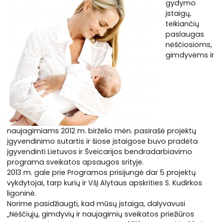
gydymo
įstaigų,
teikiančių
paslaugas
nėščiosioms,
gimdyvėms ir
naujagimiams 2012 m. birželio mėn. pasirašė projektų
įgyvendinimo sutartis ir šiose įstaigose buvo pradėta
įgyvendinti Lietuvos ir Šveicarijos bendradarbiavimo
programa sveikatos apsaugos srityje.
2013 m. gale prie Programos prisijungė dar 5 projektų
vykdytojai, tarp kurių ir VšĮ Alytaus apskrities S. Kudirkos
ligoninė.
Norime pasidžiaugti, kad mūsų įstaiga, dalyvavusi
„Nėščiųjų, gimdyvių ir naujagimių sveikatos priežiūros