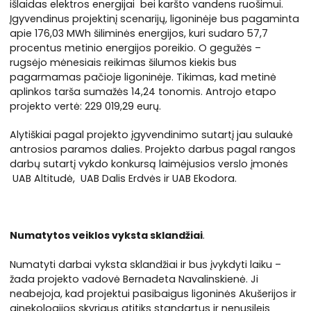
išlaidas elektros energijai bei karšto vandens ruošimui.
Įgyvendinus projektinį scenarijų, ligoninėje bus pagaminta
apie 176,03 MWh šiliminės energijos, kuri sudaro 57,7
procentus metinio energijos poreikio. O gegužės –
rugsėjo mėnesiais reikimas šilumos kiekis bus
pagarmamas pačioje ligoninėje. Tikimas, kad metinė
aplinkos tarša sumažės 14,24 tonomis. Antrojo etapo
projekto vertė: 229 019,29 eurų.
Alytiškiai pagal projekto įgyvendinimo sutartį jau sulaukė
antrosios paramos dalies. Projekto darbus pagal rangos
darbų sutartį vykdo konkursą laimėjusios verslo įmonės
UAB Altitudė, UAB Dalis Erdvės ir UAB Ekodora.
Numatytos veiklos vyksta sklandžiai
.
Numatyti darbai vyksta sklandžiai ir bus įvykdyti laiku –
žada projekto vadovė Bernadeta Navalinskienė. Ji
neabejoja, kad projektui pasibaigus ligoninės Akušerijos ir
ginekologijos skyriaus atitiks standartus ir nenusileis