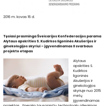
2016 m. kovas 16 d.
Tęsiasi prasminga Šveicarijos Konfederacijos parama
Alytaus apskrities S.
Kudirkos ligoninės Akušerijos ir
ginekologijos skyriui – įgyvendinamas II svarbaus
projekto etapas
Alytaus
apskrities S.
Kudirkos
ligoninės
Akušerijos ir
ginekologijos
skyriuje nuo 2015
metų
įgyvendinamas
projektas „Energiją tausojančių technologijų įdiegimas