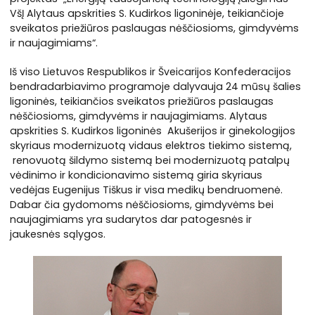
VšĮ Alytaus apskrities S. Kudirkos ligoninėje, teikiančioje
sveikatos priežiūros paslaugas nėščiosioms, gimdyvėms
ir naujagimiams“.
Iš viso Lietuvos Respublikos ir Šveicarijos Konfederacijos
bendradarbiavimo programoje dalyvauja 24 mūsų šalies
ligoninės, teikiančios sveikatos priežiūros paslaugas
nėščiosioms, gimdyvėms ir naujagimiams. Alytaus
apskrities S. Kudirkos ligoninės Akušerijos ir ginekologijos
skyriaus modernizuotą vidaus elektros tiekimo sistemą,
renovuotą šildymo sistemą bei modernizuotą patalpų
vėdinimo ir kondicionavimo sistemą giria skyriaus
vedėjas Eugenijus Tiškus ir visa medikų bendruomenė.
Dabar čia gydomoms nėščiosioms, gimdyvėms bei
naujagimiams yra sudarytos dar patogesnės ir
jaukesnės sąlygos.