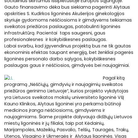
socialinius skirtumus išsiplėtusioje Europos Sąjungoje.
Gauto finansavimo dėka bus siekiama pagerinti Alytaus
apskrities S. Kudirkos ligoninės Akušerijos ginekologijos
skyriuje gydomoms nėščiosioms ir gimdyvėms teikiamas
sveikatos priežiūros paslaugas, patobulinti ligoninės
infrastruktūrą. Pacientai taps saugesni, gaus
profesionalesnes ir kokybiškesnes paslaugas.
Labai svarbu, kad įgyvendinus projektą bus ne tik gautas
ekonominis efektas taupant energiją, bet ženkliai pagerės
ligoninės personalo darbo sąlygos, kokybiškesnes
paslaugas gaus ir nėščiosios, gimdyvės bei naujagimiai.
Pagal kitą
programą „Nėščiųjų, gimdyvių ir naujagimių sveikatos
priežiūros gerinimo Lietuvoje“, kurios projekto vykdytojas
yra Lietuvos sveikatos mokslų universiteto ligoninė VšĮ
Kauno Klinikos, Alytaus ligoninei yra perkama būtinoji
medicinos įranga nėščiosioms, gimdyvėms ir
naujagimiams. Šiame projekte dalyvauja didžiųjų Lietuvos
miestų ligoninės ir jų filialai, taip pat Kėdainių,
Marijampolės, Mažeikių, Pasvalio, Telšių, Tauragės, Trakų,
Utenos, Visagino ir Ukmergės ir Alytaus ligoninės. Visas