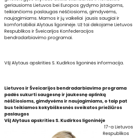
geriausioms Lietuvos bei Europos gydymo įstaigoms,
teikiančioms paslaugas nėščiosioms, gimdyvėms,
naujagimiams. Mamos ir jų vaikeliai jausis saugiai ir
komfortabiliai Alytaus ligoninėje. Už tai dėkojame Lietuvos
Respublikos ir Šveicarijos Konfederacijos
bendradarbiavimo programai.
VšĮ Alytaus apskrities S. Kudirkos ligoninės informacija.
Lietuvos ir Šveicarijos bendradarbiavimo programa
padės sukurti saugesnę ir jaukesnę aplinką
nėščiosioms, gimdyvėms ir naujagimiams, o taip pat
bus teikiamos kokybiškesnės sveikatos priežiūros
paslaugos
VšĮ Alytaus apskrities S. Kudirkos ligoninėje
17-a Lietuvos
Respublikos