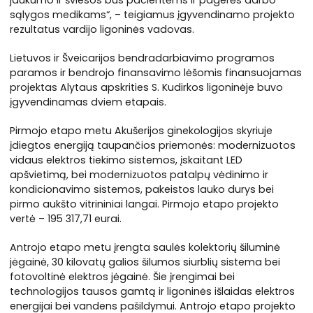
jaukumo ir šviesos bus pacientėms ir pagerės darbo
sąlygos medikams“, – teigiamus įgyvendinamo projekto
rezultatus vardijo ligoninės vadovas.
Lietuvos ir Šveicarijos bendradarbiavimo programos
paramos ir bendrojo finansavimo lėšomis finansuojamas
projektas Alytaus apskrities S. Kudirkos ligoninėje buvo
įgyvendinamas dviem etapais.
Pirmojo etapo metu Akušerijos ginekologijos skyriuje
įdiegtos energiją taupančios priemonės: modernizuotos
vidaus elektros tiekimo sistemos, įskaitant LED
apšvietimą, bei modernizuotos patalpų vėdinimo ir
kondicionavimo sistemos, pakeistos lauko durys bei
pirmo aukšto vitrininiai langai. Pirmojo etapo projekto
vertė – 195 317,71 eurai.
Antrojo etapo metu įrengta saulės kolektorių šiluminė
jėgainė, 30 kilovatų galios šilumos siurblių sistema bei
fotovoltinė elektros jėgainė. Šie įrengimai bei
technologijos tausos gamtą ir ligoninės išlaidas elektros
energijai bei vandens pašildymui. Antrojo etapo projekto