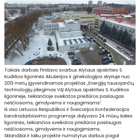
Tokiais darbais Finišavo svarbus Alytaus apskrities S.
Kudirkos ligoninės Akušerijos ir ginekologijos skyriuje nuo
2013 metų įgyvendinamas projektas „Energiją tausojančių
technologijų įdiegimas VšĮ Alytaus apskrities S. Kudirkos
ligoninėje, teikiančioje sveikatos priežiūros paslaugas
nėščiosioms, gimdyvėms ir naujagimiams“.
Iš viso Lietuvos Respublikos ir Šveicarijos Konfederacijos
bendradarbiavimo programoje dalyvavo 24 mūsų šalies
ligoninės, teikiančios sveikatos priežiūros paslaugas
nėščiosioms, gimdyvėms ir naujagimiams.
Sklandžiai ir laiku projekte numatytus darbus pagal