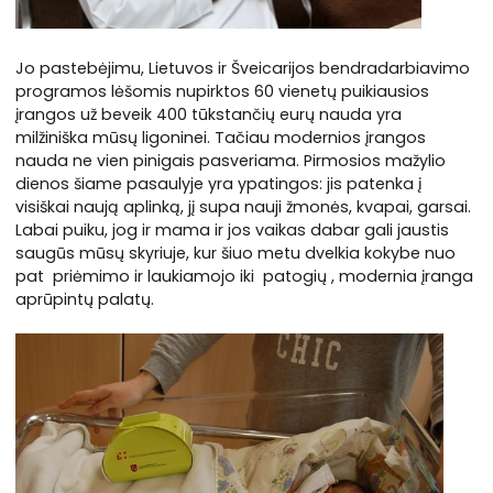
Jo pa­ste­bė­ji­mu, Lietuvos ir Šveicarijos bendradarbiavimo
programos lėšomis nupirktos 60 vienetų puikiausios
įrangos už beveik 400 tūkstančių eurų nauda yra
milžiniška mūsų ligoninei. Tačiau modernios įrangos
nauda ne vien pinigais pasveriama. Pirmosios mažylio
dienos šiame pasaulyje yra ypatingos: jis patenka į
visiškai naują aplinką, jį supa nauji žmonės, kvapai, garsai.
Labai puiku, jog ir mama ir jos vaikas dabar gali jaustis
saugūs mūsų skyriuje, kur šiuo metu dvelkia kokybe nuo
pat priėmimo ir laukiamojo iki patogių , modernia įranga
aprūpintų palatų.