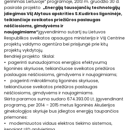
gerinimas Lietuvoje“ programoje, 2013 m. gruodžio 30 d.
pasirašė projekto
„Energiją tausojančių technologijų
įdiegimas VšĮ Alytaus apskrities S.Kudirkos ligoninėje,
teikiančioje sveikatos priežiūros paslaugas
nėščiosioms, gimdyvėms ir
naujagimiams“
įgyvendinimo sutartį su Lietuvos
Respublikos sveikatos apsaugos ministerija ir VšĮ Centrine
projektų valdymo agentūra bei prisijungė prie kitų
projektų vykdytojų.
Bendrieji projekto tikslai:
• pagerinti sunaudojamos energijos efektyvumą
ligoninės skyriuose, teikiančiuose sveikatos priežiūros
paslaugas nėščiosioms, gimdyvėms ir naujagimiams;
• pagerinti mikroklimatą ligoninės skyriuose,
teikiančiuose sveikatos priežiūros paslaugas
nėščiosioms, gimdyvėms ir naujagimiams.
Skirta paramos suma sudaro 674.393.00 Lt. Įgyvendinant
programą, per 2014 – 2015 metus ligoninės Akušerijos
ginekologijos skyriuje bus įdiegtos energiją taupančios
priemonės:
• modernizuotos vidaus elektros tiekimo sistemos,
įrengiant LED apšvietimą,