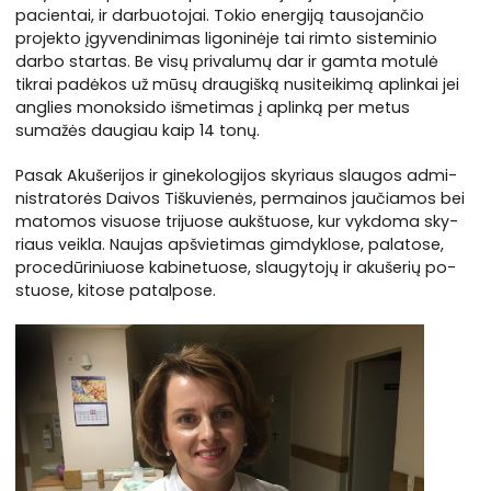
pacientai, ir darbuotojai. Tokio energiją tausojančio
projekto įgyvendinimas ligoninėje tai rimto sisteminio
darbo startas. Be visų privalumų dar ir gamta motulė
tikrai padėkos už mūsų draugišką nusiteikimą aplinkai jei
anglies monoksido išmetimas į aplinką per metus
sumažės daugiau kaip 14 tonų.
Pa­sak Aku­še­ri­jos ir gi­ne­ko­lo­gi­jos sky­riaus slau­gos ad­mi­
nist­ra­to­rės Dai­vos Tiš­ku­vie­nės, per­mai­nos jau­čia­mos bei
ma­to­mos vi­suo­se tri­juo­se aukš­tuo­se, kur vyk­do­ma sky­
riaus veik­la. Nau­jas ap­švie­ti­mas gim­dyk­lo­se, pa­la­to­se,
pro­ce­dū­ri­niuo­se ka­bi­ne­tuo­se, slau­gy­to­jų ir aku­še­rių po­
stuo­se, ki­to­se pa­tal­po­se.