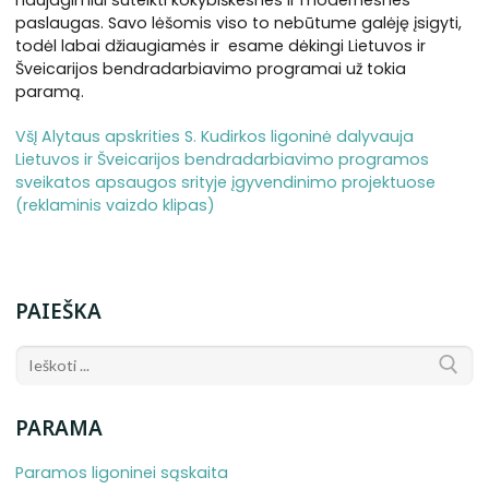
naujagimiui suteikti kokybiškesnes ir modernesnes
paslaugas. Savo lėšomis viso to nebūtume galėję įsigyti,
todėl labai džiaugiamės ir esame dėkingi Lietuvos ir
Šveicarijos bendradarbiavimo programai už tokia
paramą.
VšĮ Alytaus apskrities S. Kudirkos ligoninė dalyvauja
Lietuvos ir Šveicarijos bendradarbiavimo programos
sveikatos apsaugos srityje įgyvendinimo projektuose
(reklaminis vaizdo klipas)
PAIEŠKA
PARAMA
Paramos ligoninei sąskaita