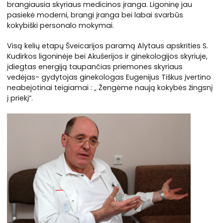
brangiausia skyriaus medicinos įranga. Ligoninę jau
pasiekė moderni, brangi įranga bei labai svarbūs
kokybiški personalo mokymai.
Visą kelių etapų Švei­ca­ri­jos pa­ra­mą Aly­taus apskrities S.
Kudirkos li­go­ni­nė­je bei Aku­še­ri­jos ir gi­ne­ko­lo­gi­jos sky­riu­je,
įdieg­tas ener­gi­ją tau­pan­čias prie­mo­nes sky­riaus
vedėjas- gydytojas ginekologas Eu­ge­ni­jus Tiš­kus įver­ti­no
neabejotinai tei­gia­mai : „ Žengėme naują kokybės žingsnį
į priekį“.