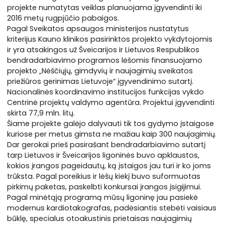
projekte numatytas veiklas planuojama įgyvendinti iki
2016 metų rugpjūčio pabaigos.
Pagal Sveikatos apsaugos ministerijos nustatytus
kriterijus Kauno klinikos pasirinktos projekto vykdytojomis
ir yra atsakingos už Šveicarijos ir Lietuvos Respublikos
bendradarbiavimo programos lėšomis finansuojamo
projekto „Nėščiųjų, gimdyvių ir naujagimių sveikatos
priežiūros gerinimas Lietuvoje“ įgyvendinimo sutartį.
Nacionalinės koordinavimo institucijos funkcijas vykdo
Centrinė projektų valdymo agentūra. Projektui įgyvendinti
skirta 77,9 mln. litų.
Šiame projekte galėjo dalyvauti tik tos gydymo įstaigose
kuriose per metus gimsta ne mažiau kaip 300 naujagimių.
Dar gerokai prieš pasirašant bendradarbiavimo sutartį
tarp Lietuvos ir Šveicarijos ligoninės buvo apklaustos,
kokios įrangos pageidautų, ką įstaigos jau turi ir ko joms
trūksta. Pagal poreikius ir lėšų kiekį buvo suformuotas
pirkimų paketas, paskelbti konkursai įrangos įsigijimui.
Pagal minėtąją programą mūsų ligoninę jau pasiekė
modernus kardiotakografas, padėsiantis stebėti vaisiaus
būklę, specialus otoakustinis prietaisas naujagimių