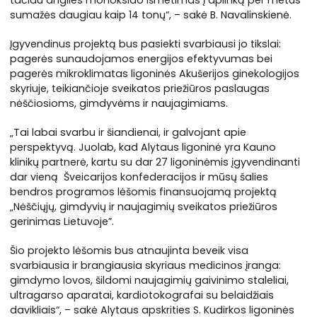
tačiau anglies monoksido išmetimas į aplinką per metus
sumažės daugiau kaip 14 tonų“, – sakė B. Navalinskienė.
Įgyvendinus projektą bus pasiekti svarbiausi jo tikslai:
pagerės sunaudojamos energijos efektyvumas bei
pagerės mikroklimatas ligoninės Akušerijos ginekologijos
skyriuje, teikiančioje sveikatos priežiūros paslaugas
nėščiosioms, gimdyvėms ir naujagimiams.
„Tai labai svarbu ir šiandienai, ir galvojant apie
perspektyvą. Juolab, kad Alytaus ligoninė yra Kauno
klinikų partnerė, kartu su dar 27 ligoninėmis įgyvendinanti
dar vieną Šveicarijos konfederacijos ir mūsų šalies
bendros programos lėšomis finansuojamą projektą
„Nėščiųjų, gimdyvių ir naujagimių sveikatos priežiūros
gerinimas Lietuvoje”.
Šio projekto lėšomis bus atnaujinta beveik visa
svarbiausia ir brangiausia skyriaus medicinos įranga:
gimdymo lovos, šildomi naujagimių gaivinimo staleliai,
ultragarso aparatai, kardiotokografai su belaidžiais
davikliais“, – sakė Alytaus apskrities S. Kudirkos ligoninės