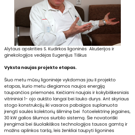
Alytaus apskrities S. Kudirkos ligoninės Akušerijos ir
ginekologijos vedėjas Eugenijus Tiškus
Vyksta naujas projekto etapas.
Šiuo metu mūsų ligoninėje vykdomas jau II projekto
etapas, kurio metu diegiamos naujos energiją
taupančios priemonės. Keičiami naujais ir kokybiškesniais
vitrininiai 1- ojo aukšto langai bei lauko durys. Ant skyriaus
stogo konstrukcijų iki vasaros pabaigos suplanuota
įrengti saulės kolektorių šiliminę bei fotoelektrinę jėgaines,
30 kW galios šilumos siurblio sistemą. Šie novatoriški
įrengimai bei šiuolaikiškos technologijos tausos gamtą ir
mažins aplinkos taršą, leis ženkliai taupyti ligoninės