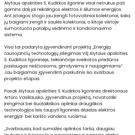
Alytaus apskrities S. Kudirkos ligoninė visai netrukus pati
gamins dalį jai reikalingos elektros ir šilumos energijos.
Ant įstaigos stogo jau įrengti fotovoltiniai kolektoriai, šalia
jų baigiami įrengti ir saulės kolektoriai, o kitoje vietoje
sumontuota patalpų vėdinimo ir kondicionavimo
sistema.
Visa tai padaryta įgyvendinant projektą „Energiją
tausojančių technologijų įdiegimas VšĮ Alytaus apskrities
S. Kudirkos ligoninėje, teikiančioje sveikatos priežiūros
paslaugas nėščiosioms, gimdyvėms ir naujagimiams“.
Jau baigiamas įgyvendinti paskutinis šio svarbaus
projekto etapas.
Pasak Alytaus apskrities S. Kudirkos ligoninės direktoriaus
Artūro Vasiliausko, įgyvendinus projektą, novatoriški
įrengimai bei šiuolaikiškos aplinkai draugiškos
technologijos leis taupyti ligoninės išlaidas elektros
energijai bei karšto vandens ruošimui.
„Svarbiausia, kad sumažės aplinkos tarša, daugiau