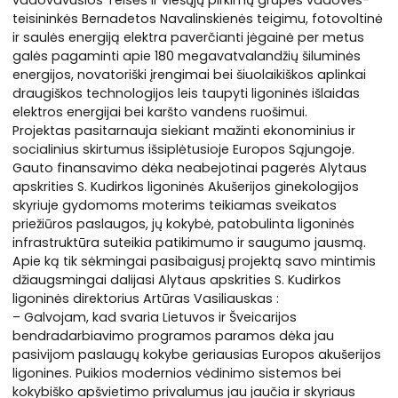
teisininkės Bernadetos Navalinskienės teigimu, fotovoltinė
ir saulės energiją elektra paverčianti jėgainė per metus
galės pagaminti apie 180 megavatvalandžių šiluminės
energijos, novatoriški įrengimai bei šiuolaikiškos aplinkai
draugiškos technologijos leis taupyti ligoninės išlaidas
elektros energijai bei karšto vandens ruošimui.
Projektas pasitarnauja siekiant mažinti ekonominius ir
socialinius skirtumus išsiplėtusioje Europos Sąjungoje.
Gauto finansavimo dėka neabejotinai pagerės Alytaus
apskrities S. Kudirkos ligoninės Akušerijos ginekologijos
skyriuje gydomoms moterims teikiamas sveikatos
priežiūros paslaugos, jų kokybė, patobulinta ligoninės
infrastruktūra suteikia patikimumo ir saugumo jausmą.
Apie ką tik sėkmingai pasibaigusį projektą savo mintimis
džiaugsmingai dalijasi Alytaus apskrities S. Kudirkos
ligoninės direktorius Artūras Vasiliauskas :
– Galvojam, kad svaria Lietuvos ir Šveicarijos
bendradarbiavimo programos paramos dėka jau
pasivijom paslaugų kokybe geriausias Europos akušerijos
ligonines. Puikios modernios vėdinimo sistemos bei
kokybiško apšvietimo privalumus jau jaučia ir skyriaus