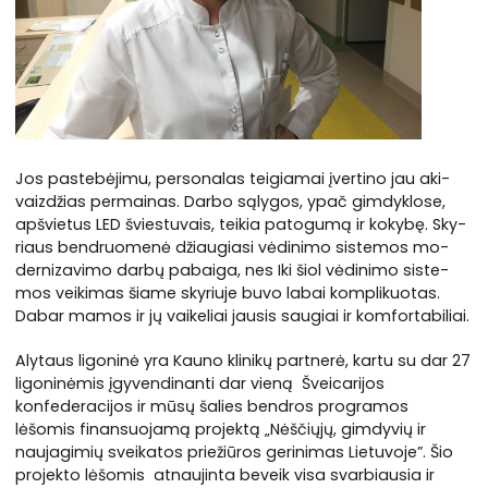
Jos pa­ste­bė­ji­mu, per­so­na­las tei­gia­mai įver­ti­no jau aki­
vaiz­džias per­mai­nas. Dar­bo są­ly­gos, ypač gim­dyk­lo­se,
ap­švie­tus LED švies­tu­vais, tei­kia pa­to­gu­mą ir ko­ky­bę. Sky­
riaus ben­druo­me­nė džiaugiasi vė­di­ni­mo sis­te­mos mo­
der­ni­za­vi­mo dar­bų pa­bai­ga, nes Iki šiol vė­di­ni­mo sis­te­
mos vei­ki­mas šia­me sky­riu­je bu­vo la­bai kom­pli­kuo­tas.
Dabar ma­mos ir jų vai­ke­liai jau­sis sau­giai ir kom­for­ta­bi­liai.
Alytaus ligoninė yra Kauno klinikų partnerė, kartu su dar 27
ligoninėmis įgyvendinanti dar vieną Šveicarijos
konfederacijos ir mūsų šalies bendros programos
lėšomis finansuojamą projektą „Nėščiųjų, gimdyvių ir
naujagimių sveikatos priežiūros gerinimas Lietuvoje”. Šio
projekto lėšomis atnaujinta beveik visa svarbiausia ir