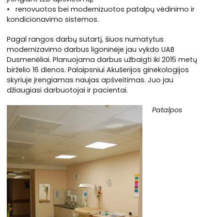
• renovuotos bei modernizuotos patalpų vėdinimo ir
kondicionavimo sistemos.
Pagal rangos darbų sutartį, šiuos numatytus
modernizavimo darbus ligoninėje jau vykdo UAB
Dusmenėliai. Planuojama darbus užbaigti iki 2015 metų
birželio 16 dienos. Palaipsniui Akušerijos ginekologijos
skyriuje įrengiamas naujas apšveitimas. Juo jau
džiaugiasi darbuotojai ir pacientai.
Patalpos