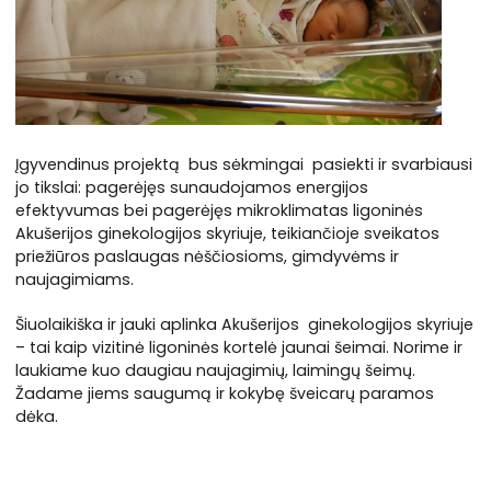
Įgyvendinus projektą bus sėkmingai pasiekti ir svarbiausi
jo tikslai: pagerėjęs sunaudojamos energijos
efektyvumas bei pagerėjęs mikroklimatas ligoninės
Akušerijos ginekologijos skyriuje, teikiančioje sveikatos
priežiūros paslaugas nėščiosioms, gimdyvėms ir
naujagimiams.
Šiuolaikiška ir jauki aplinka Akušerijos ginekologijos skyriuje
– tai kaip vizitinė ligoninės kortelė jaunai šeimai. Norime ir
laukiame kuo daugiau naujagimių, laimingų šeimų.
Žadame jiems saugumą ir kokybę šveicarų paramos
dėka.