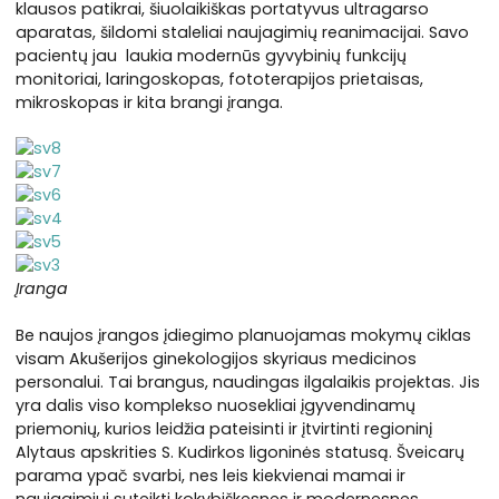
klausos patikrai, šiuolaikiškas portatyvus ultragarso
aparatas, šildomi staleliai naujagimių reanimacijai. Savo
pacientų jau laukia modernūs gyvybinių funkcijų
monitoriai, laringoskopas, fototerapijos prietaisas,
mikroskopas ir kita brangi įranga.
Įranga
Be naujos įrangos įdiegimo planuojamas mokymų ciklas
visam Akušerijos ginekologijos skyriaus medicinos
personalui. Tai brangus, naudingas ilgalaikis projektas. Jis
yra dalis viso komplekso nuosekliai įgyvendinamų
priemonių, kurios leidžia pateisinti ir įtvirtinti regioninį
Alytaus apskrities S. Kudirkos ligoninės statusą. Šveicarų
parama ypač svarbi, nes leis kiekvienai mamai ir