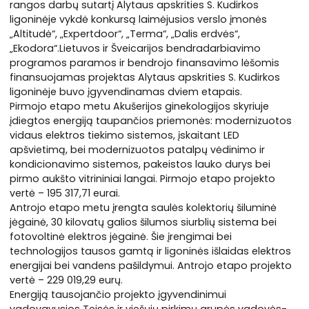
rangos darbų sutartį Alytaus apskrities S. Kudirkos
ligoninėje vykdė konkursą laimėjusios verslo įmonės
„Altitudė“, „Expertdoor“, „Terma“, „Dalis erdvės“,
„Ekodora“.Lietuvos ir Šveicarijos bendradarbiavimo
programos paramos ir bendrojo finansavimo lėšomis
finansuojamas projektas Alytaus apskrities S. Kudirkos
ligoninėje buvo įgyvendinamas dviem etapais.
Pirmojo etapo metu Akušerijos ginekologijos skyriuje
įdiegtos energiją taupančios priemonės: modernizuotos
vidaus elektros tiekimo sistemos, įskaitant LED
apšvietimą, bei modernizuotos patalpų vėdinimo ir
kondicionavimo sistemos, pakeistos lauko durys bei
pirmo aukšto vitrininiai langai. Pirmojo etapo projekto
vertė – 195 317,71 eurai.
Antrojo etapo metu įrengta saulės kolektorių šiluminė
jėgainė, 30 kilovatų galios šilumos siurblių sistema bei
fotovoltinė elektros jėgainė. Šie įrengimai bei
technologijos tausos gamtą ir ligoninės išlaidas elektros
energijai bei vandens pašildymui. Antrojo etapo projekto
vertė – 229 019,29 eurų.
Energiją tausojančio projekto įgyvendinimui
vadovavusios Teisės ir viešųjų pirkimų grupės vadovės-