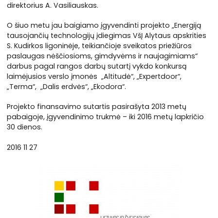
direktorius A. Vasiliauskas.
O šiuo metu jau baigiamo įgyvendinti projekto „Energiją
tausojančių technologijų įdiegimas VšĮ Alytaus apskrities
S. Kudirkos ligoninėje, teikiančioje sveikatos priežiūros
paslaugas nėščiosioms, gimdyvėms ir naujagimiams“
darbus pagal rangos darbų sutartį vykdo konkursą
laimėjusios verslo įmonės „Altitudė“, „Expertdoor“,
„Terma“, „Dalis erdvės“, „Ekodora“.
Projekto finansavimo sutartis pasirašyta 2013 metų
pabaigoje, įgyvendinimo trukmė – iki 2016 metų lapkričio
30 dienos.
2016 11 27