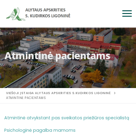
Atmintinė pacientams
VIEŠOJI ĮSTAIGA ALYTAUS APSKRITIES S.KUDIRKOS LIGONINĖ
ATMINTINĖ PACIENTAMS
Atmintinė atvykstant pas sveikatos priežiūros specialistą
Psichologinė pagalba mamoms