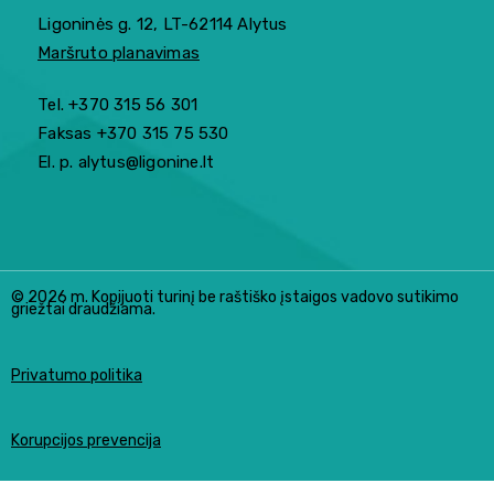
Ligoninės g. 12, LT-62114 Alytus
Maršruto planavimas
Tel. +370 315 56 301
Faksas +370 315 75 530
El. p. alytus@ligonine.lt
© 2026 m. Kopijuoti turinį be raštiško įstaigos vadovo sutikimo
griežtai draudžiama.
Privatumo politika
Korupcijos prevencija