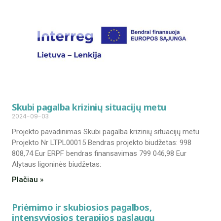
Skubi pagalba krizinių situacijų metu
2024-09-03
Projekto pavadinimas Skubi pagalba krizinių situacijų metu
Projekto Nr LTPL00015 Bendras projekto biudžetas: 998
808,74 Eur ERPF bendras finansavimas 799 046,98 Eur
Alytaus ligoninės biudžetas:
Plačiau »
Priėmimo ir skubiosios pagalbos,
intensyviosios terapijos paslaugų