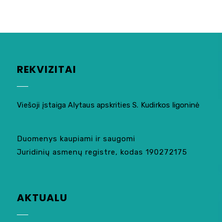
REKVIZITAI
Viešoji įstaiga Alytaus apskrities S. Kudirkos ligoninė
Duomenys kaupiami ir saugomi
Juridinių asmenų registre, kodas 190272175
AKTUALU