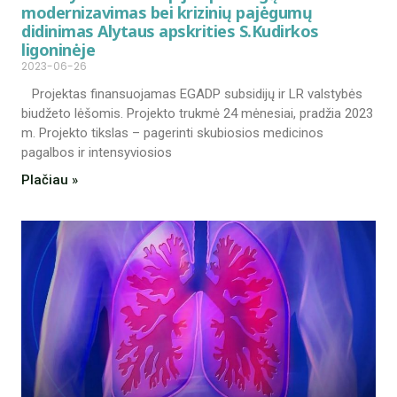
modernizavimas bei krizinių pajėgumų
didinimas Alytaus apskrities S.Kudirkos
ligoninėje
2023-06-26
Projektas finansuojamas EGADP subsidijų ir LR valstybės
biudžeto lėšomis. Projekto trukmė 24 mėnesiai, pradžia 2023
m. Projekto tikslas – pagerinti skubiosios medicinos
pagalbos ir intensyviosios
Plačiau »