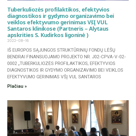
Tuberkuliozės profilaktikos, efektyvios
diagnostikos ir gydymo organizavimo bei
veiklos efektyvumo gerinimas VšĮ VUL
Santaros klinikose (Partneris – Alytaus
apskrities S. Kudirkos ligoninė )
2022-08-16
IŠ EUROPOS SĄJUNGOS STRUKTŪRINIŲ FONDŲ LĖŠŲ
BENDRAI FINANSUOJAMO PROJEKTO NR. J02-CPVA-V-02-
0002 „TUBERKULIOZĖS PROFILAKTIKOS, EFEKTYVIOS
DIAGNOSTIKOS IR GYDYMO ORGANIZAVIMO BEI VEIKLOS
EFEKTYVUMO GERINIMAS VŠĮ VUL SANTAROS
Plačiau »