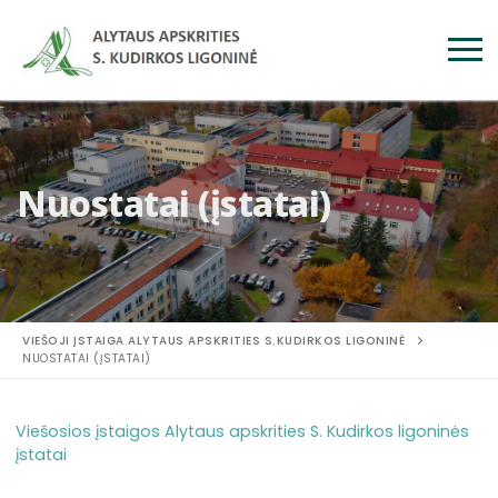
Nuostatai (įstatai)
VIEŠOJI ĮSTAIGA ALYTAUS APSKRITIES S.KUDIRKOS LIGONINĖ
NUOSTATAI (ĮSTATAI)
Viešosios įstaigos Alytaus apskrities S. Kudirkos ligoninės
įstatai