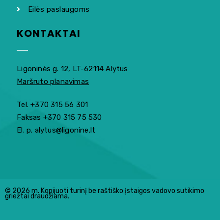
Eilės paslaugoms
KONTAKTAI
Ligoninės g. 12, LT-62114 Alytus
Maršruto planavimas
Tel. +370 315 56 301
Faksas +370 315 75 530
El. p. alytus@ligonine.lt
© 2026 m. Kopijuoti turinį be raštiško įstaigos vadovo sutikimo
griežtai draudžiama.