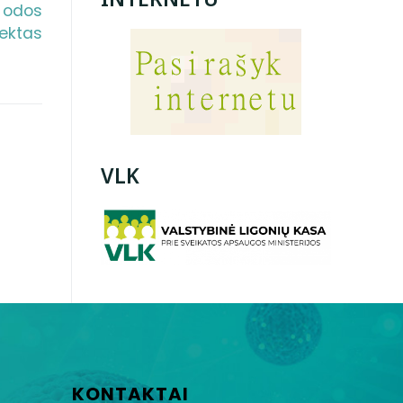
: odos
lektas
VLK
KONTAKTAI