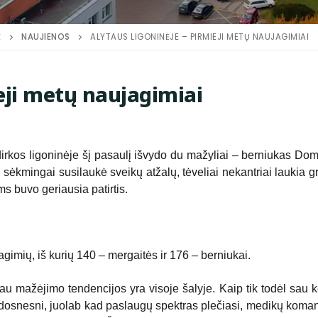
Ė
NAUJIENOS
ALYTAUS LIGONINĖJE – PIRMIEJI METŲ NAUJAGIMIAI
ieji metų naujagimiai
irkos ligoninėje šį pasaulį išvydo du mažyliai – berniukas Do
ėkmingai susilaukė sveikų atžalų, tėveliai nekantriai laukia gr
ms buvo geriausia patirtis.
gimių, iš kurių 140 – mergaitės ir 176 – berniukai.
au mažėjimo tendencijos yra visoje šalyje. Kaip tik todėl sau 
 dosnesni, juolab kad paslaugų spektras plečiasi, medikų koma