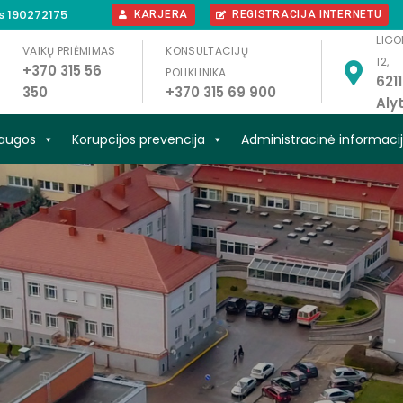
s 190272175
KARJERA
REGISTRACIJA INTERNETU
LIGO
VAIKŲ PRIĖMIMAS
KONSULTACIJŲ
12,
+370 315 56
POLIKLINIKA
621
350
+370 315 69 900
Aly
slaugos
Korupcijos prevencija
Administracinė informaci