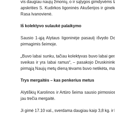
vis daugiau naujų žmonių, o ir sąlygos gimdyvėms t
apskrities S. Kudirkos ligoninės Akušerijos ir gine
Rasa Ivanovienė.
Iš kolektyvo sulaukė palaikymo
Sausio 1-ąją Alytaus ligoninėje pasaulį išvydo Do
pirmagimis šeimoje.
„
Buvo labai sunku, tačiau kolektyvas buvo labai g
sveikas ir yra labai ramus“, – pasakojo Druskinin
pirmąją Naujų metų dieną tėvams buvo netikėta, mat
Trys mergaitės – kas penkerius metus
Alytiškių Karolinos ir Artūro šeima sausio pirmosi
jau trečia mergaitė.
Ji gimė 17.10 val., sverdama daugiau kaip 3,8 kg. i