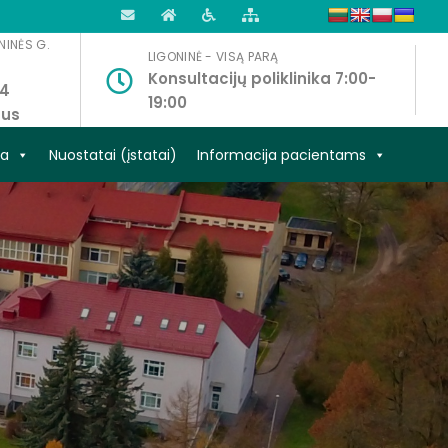
EL-
TITULINIS
VERSIJA
TINKLALAPIO
PAŠTAS
NEĮGALIESIEMS
STRUKTŪRA
NINĖS G.
LIGONINĖ - VISĄ PARĄ
Konsultacijų poliklinika 7:00-
14
19:00
tus
ja
Nuostatai (įstatai)
Informacija pacientams