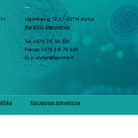
etu
Ligoninės g. 12, LT-62114 Alytus
Maršruto planavimas
Tel. +370 315 56 301
Faksas +370 315 75 530
El. p. alytus@ligonine.lt
litika
Korupcijos prevencija