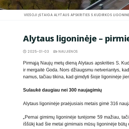
VIEŠOJI ĮSTAIGA ALYTAUS APSKRITIES S.KUDIRKOS LIGONIN
Alytaus ligoninėje – pirm
2025-01-03
NAUJIENOS
Pirmąją Naujų metų dieną Alytaus apskrities S. Kud
ir mergaitė Goda. Nors džiaugsmu netveriantys, kad s
namus, tačiau tikina, kad gimdyti šioje ligoninėje jie
Sulaukė daugiau nei 300 naujagimių
Alytaus ligoninėje praėjusiais metais gimė 316 nauja
„
Pernai gimimų ligoninėje turėjome 59 mažiau, tači
iššūkį kad šie metai gimimais mūsų ligoninėje būtų