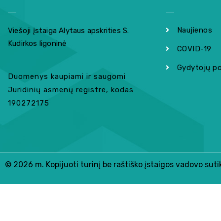
Naujienos
Viešoji įstaiga Alytaus apskrities S.
Kudirkos ligoninė
COVID-19
Gydytojų po
Duomenys kaupiami ir saugomi
Juridinių asmenų registre, kodas
190272175
© 2026 m. Kopijuoti turinį be raštiško įstaigos vadovo sut