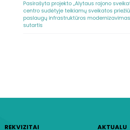
Pasirašyta projekto „Alytaus rajono sveika
centro sudėtyje teikiamų sveikatos prieži
paslaugų infrastruktūros modernizavimas
sutartis
REKVIZITAI
AKTUALU