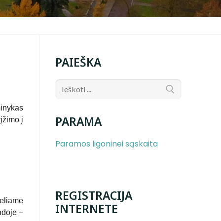
PAIEŠKA
minykas
PARAMA
įžimo į
Paramos ligoninei sąskaita
REGISTRACIJA
keliame
INTERNETE
ndoje –