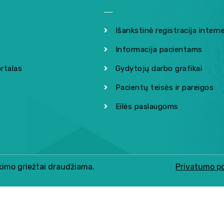
Išankstinė registracija intern
Informacija pacientams
rtalas
Gydytojų darbo grafikai
Pacientų teisės ir pareigos
Eilės paslaugoms
ikimo griežtai draudžiama.
Privatumo po