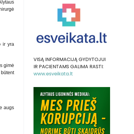
Alytaus
hirurgė
 ir yra
VISĄ INFORMACIJĄ GYDYTOJUI
as gimė
IR PACIENTAMS GALIMA RASTI:
 būtent
www.esveikata.lt
je augs