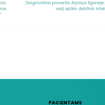
tos
Diagnostinis proveržis Alytaus ligonėje
ūros
vėžį aptiks dirbtinis inte
“
PACIENTAMS