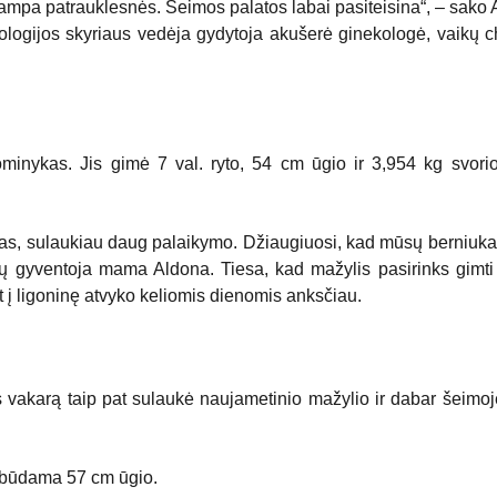
ampa patrauklesnės. Šeimos palatos labai pasiteisina“, – sako 
kologijos skyriaus vedėja gydytoja akušerė ginekologė, vaikų c
minykas. Jis gimė 7 val. ryto, 54 cm ūgio ir 3,954 kg svorio
eras, sulaukiau daug palaikymo. Džiaugiuosi, kad mūsų berniuk
kų gyventoja mama Aldona. Tiesa, kad mažylis pasirinks gimti
 į ligoninę atvyko keliomis dienomis anksčiau.
os vakarą taip pat sulaukė naujametinio mažylio ir dabar šeimo
r būdama 57 cm ūgio.