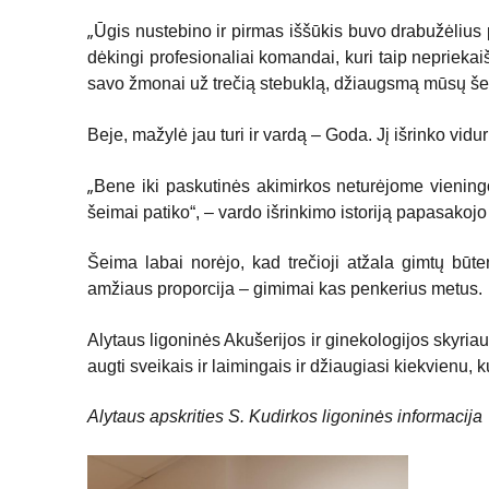
„
Ūgis nustebino ir pirmas iššūkis buvo drabužėlius p
dėkingi profesionaliai komandai, kuri taip nepriekai
savo žmonai už trečią stebuklą, džiaugsmą mūsų šei
Beje, mažylė jau turi ir vardą – Goda. Jį išrinko vidur
„
Bene iki paskutinės akimirkos neturėjome vieningo 
šeimai patiko“, – vardo išrinkimo istoriją papasakojo
Šeima labai norėjo, kad trečioji atžala gimtų būten
amžiaus proporcija – gimimai kas penkerius metus.
Alytaus ligoninės Akušerijos ir ginekologijos skyri
augti sveikais ir laimingais ir džiaugiasi kiekvienu, 
Alytaus apskrities S. Kudirkos ligoninės informacija