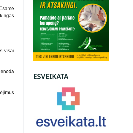
. Esame
ėkingas
s visai
vienoda
ESVEIKATA
kėjimus