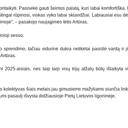
ritaikyti. Pasisekė gauti šeimos palatą, kuri labai komfortiška
štingai rūpinosi, viskas vyko labai sklandžiai. Labiausiai esu d
moje“, – pasakojo naujagimės tėtis Artūras.
inioji sesuo.
sprendimo, tačiau vidurinė dukra netikėtai pasiūlė vardą ir ji
 Artūras.
t 2025-aisiais, nes taip tarp visų trijų atžalų būtų išlaikyta 
aus kolektyvas šiais metais jau gimusiems mažyliams siunčia lin
kuris pasaulį išvysta didžiausioje Pietų Lietuvos ligoninėje.